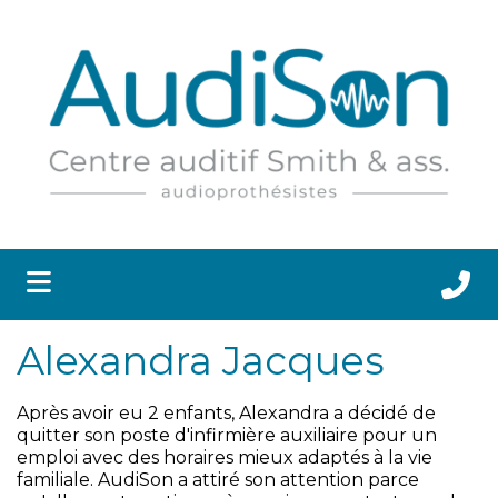
submenu (APPAREILS AUDITIFS ET ACCESSOIRES )
submenu (SANTÉ AUDITIVE )
 submenu (RESSOURCES )
submenu (CLINIQUES )
Alexandra Jacques
submenu (CARRIÈRES )
Après avoir eu 2 enfants, Alexandra a décidé de
quitter son poste d'infirmière auxiliaire pour un
emploi avec des horaires mieux adaptés à la vie
familiale. AudiSon a attiré son attention parce