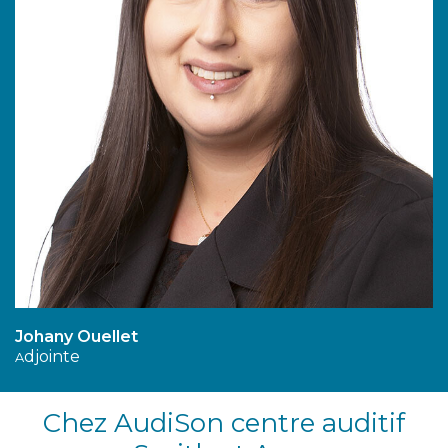
Johany Ouellet
djointe
A
Chez AudiSon centre auditif