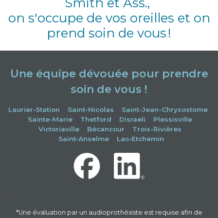
Smith et Ass.,
on s'occupe de vos oreilles et
on
prend soin de vous
!
Une équipe dévouée pour prendre
soin de vous !
Laurier‑Station
Saint-Nicolas
Saint-Jean-Chrysostome
Sainte-Marie
Thetford
Disraeli
Plessisville
Victoriaville
Bécancour
Trois-Rivières
Saint‑Anselme
Lac‑Etchemin
-
*Une évaluation par un audioprothésiste est requise afin de