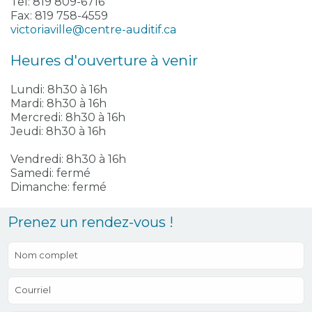
Tel: 819 809-6716
Fax: 819 758-4559
victoriaville@centre-auditif.ca
Heures d'ouverture à venir
Lundi: 8h30 à 16h
Mardi: 8h30 à 16h
Mercredi: 8h30 à 16h
Jeudi: 8h30 à 16h
Leaflet
|
©
OpenStreetMap
©
CARTO
Vendredi: 8h30 à 16h
+
Samedi: fermé
Dimanche: fermé
−
Prenez un rendez-vous !
Nom complet
Courriel