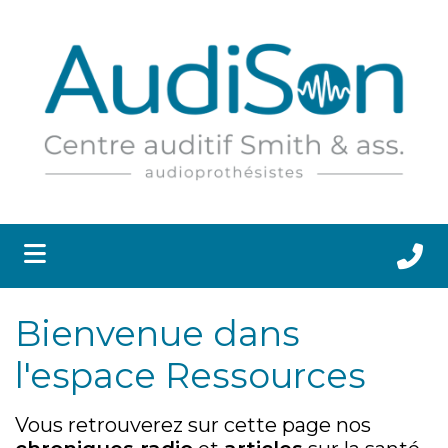
submenu (APPAREILS AUDITIFS ET ACCESSOIRES )
submenu (SANTÉ AUDITIVE )
 submenu (RESSOURCES )
submenu (CLINIQUES )
Bienvenue dans
submenu (CARRIÈRES )
l'espace Ressources
Vous retrouverez sur cette page nos