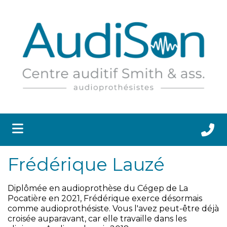
submenu (APPAREILS AUDITIFS ET ACCESSOIRES )
submenu (SANTÉ AUDITIVE )
 submenu (RESSOURCES )
submenu (CLINIQUES )
Frédérique Lauzé
submenu (CARRIÈRES )
Diplômée en audioprothèse du Cégep de La
Pocatière en 2021, Frédérique exerce désormais
comme audioprothésiste. Vous l'avez peut-être déjà
croisée auparavant, car elle travaille dans les