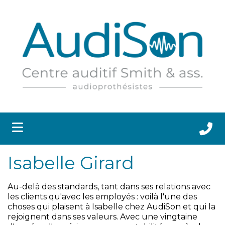
submenu (APPAREILS AUDITIFS ET ACCESSOIRES )
submenu (SANTÉ AUDITIVE )
 submenu (RESSOURCES )
submenu (CLINIQUES )
Isabelle Girard
submenu (CARRIÈRES )
Au-delà des standards, tant dans ses relations avec
les clients qu'avec les employés : voilà l'une des
choses qui plaisent à Isabelle chez AudiSon et qui la
rejoignent dans ses valeurs. Avec une vingtaine