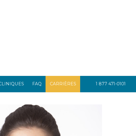
1 877 471-0101
CLINIQUES
FAQ
CARRIÈRES