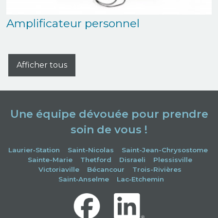
Amplificateur personnel
Afficher tous
Une équipe dévouée pour prendre
soin de vous !
Laurier‑Station
Saint-Nicolas
Saint-Jean-Chrysostome
Sainte-Marie
Thetford
Disraeli
Plessisville
Victoriaville
Bécancour
Trois-Rivières
Saint‑Anselme
Lac‑Etchemin